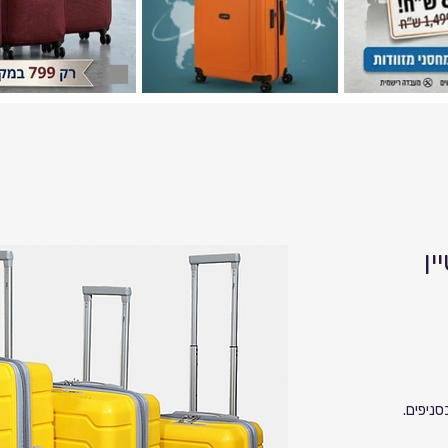
ין
סניפים.