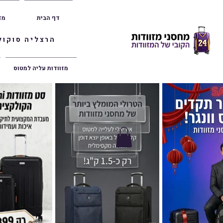
דף הבית
מז
הרצליה סוקולוב 36 | ראשון לציון הרצל 47 | פתח תק
מזוודות עליה למטוס