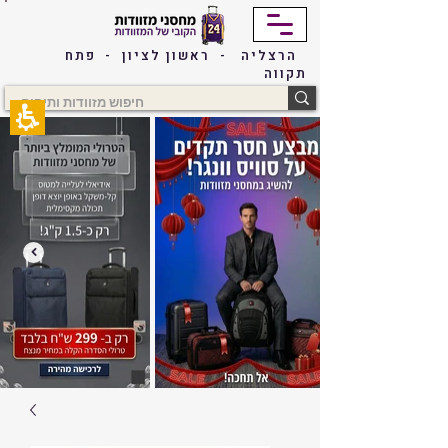
The
beginning
of
הרצליה - ראשון לציון - פתח
a
תקווה
web
page,
click
to
move
to
the
main
Content