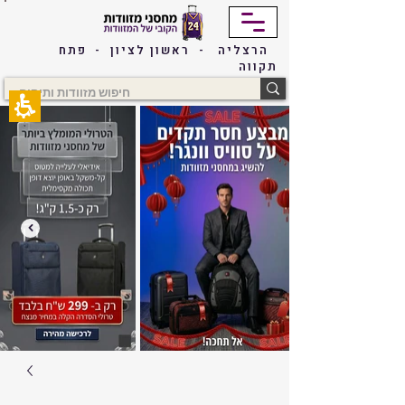
The
beginning
of
הרצליה - ראשון לציון - פתח
a
תקווה
web
page,
click
to
move
to
the
main
Content