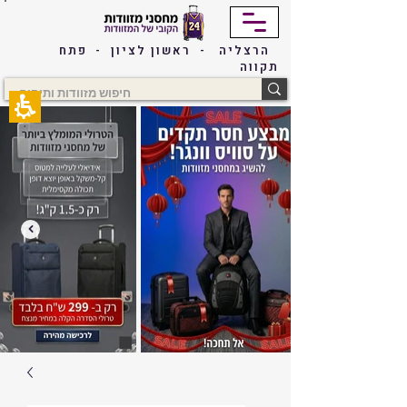
The
beginning
of
הרצליה - ראשון לציון - פתח
a
תקווה
web
page,
click
to
move
to
the
main
Content