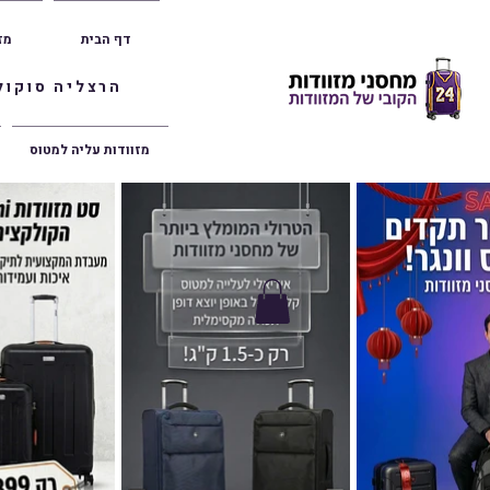
דף הבית
מז
הרצליה סוקולוב 36 | ראשון לציון הרצל 47 | פתח תק
מזוודות עליה למטוס