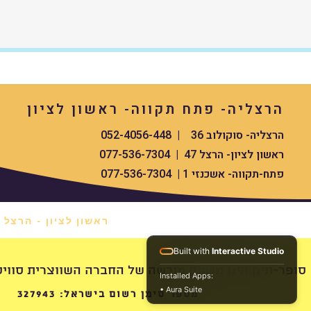
הרצליה- פתח תקווה- ראשון לציון
הרצליה- סוקולוב 36 | 052-4056-448
ראשון לציון- הרצל 47 | 077-536-7304
פתח-תקווה- אשכנזי 1 | 077-536-7304
ראשון לציון - הרצל 47 *
Built with
Interactive Studio
swissdigital סופר-תיק הינו משווק מורשה של החברה השווצרית סוויס העולמית
Installed Apps:
• Aura Suite
מספר סימן רשום בישראל: 327943