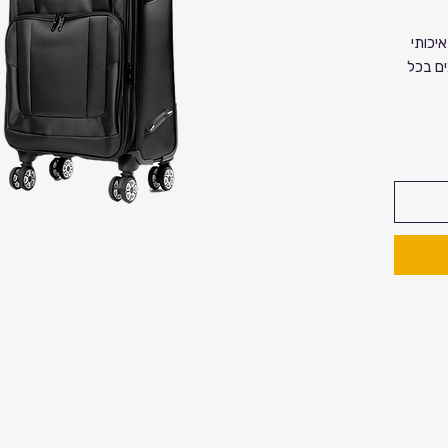
הינה דגם איכותי
ים בכל
בור זוית
אנשים שטסים
מקסימום
 שילד
במזוודת
ור.