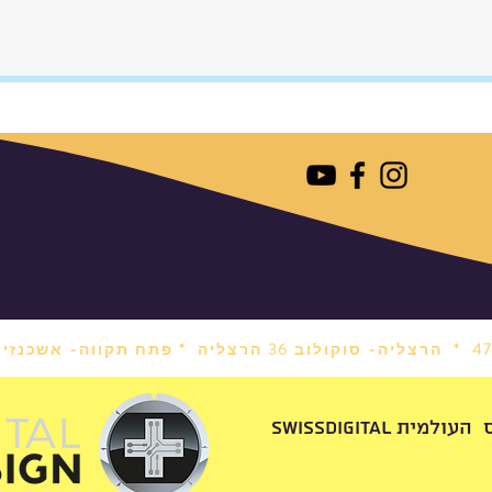
הרצליה- סוקולוב 36 הרצליה *
פתח תקווה- אשכנזי 1 פתח תקווה