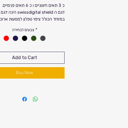
כ 3 תאים חיצוניים ו כ 6 תאים פנימיים.
דגם ה swissdigital shield 
במיוחד הכולל ציפוי טפלון למסעות ארוכ
ימות השנה וגלגלים חזקים במיוחד עם חי
*
צבעים לבחירה
וברגים לשימוש לאורך זמן ארוך.
דגם השילד 22 אינץ יוצר במיוחד ל
בעיקר עם מזוודת טרולי וצריכים להכיל 
Add to Cart
נפח במזוודה. מזוודת העלייה למטוס של
נותנת את התוספת מקום שכל כך חשוב 
Buy Now
עלייה למטוס.
דגם אמריקאי / מגיע בצבעים : אדום. שח
אפור. כחול. זמינות בהתאם למלאי.