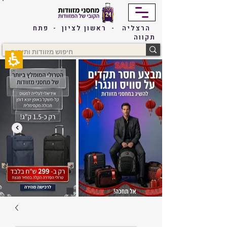
The
beginning
of
הרצליה - ראשון לציון - פתח
a
תקווה
web
page,
click
to
move
to
the
main
Content