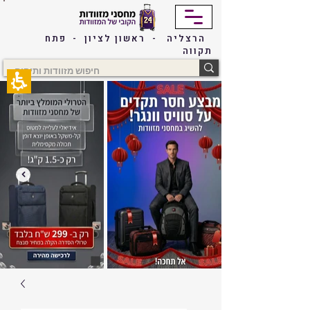
The
beginning
of
הרצליה - ראשון לציון - פתח
a
תקווה
web
page,
click
to
move
to
the
main
Content