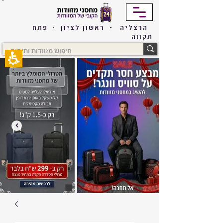
The
beginning
of
הרצליה - ראשון לציון - פתח
a
תקווה
web
page,
click
to
move
to
the
main
Content