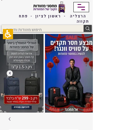
The
beginning
of
הרצליה - ראשון לציון - פתח
a
תקווה
web
page,
click
to
move
to
the
main
Content