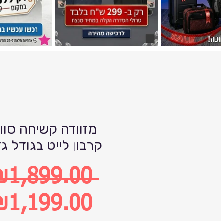
מזוודה קשיחה סווי
קרבון לייט בגודל ג
₪1,899.00 
egular
₪1,199.00