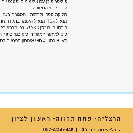
פוליפרופילן עם אלימיניום. פטנט ייחו
פנים /חוץ המזוודה
חלוקת ספר יוקרתית - הסגורה בשני הצ
מנעול TSA: מנעול העומד בתקן רשות שדות התעופה לפי הגרסא האחרונה 4-987
רוכסנים: רוכסן YKG שווצרי מרכזי בקוטר 10 מ״מ. רוכסן הרחבה בקוטר 8 מ״מ.
כיס לאיתור המזוודה: כיס בנוי בתוך 
תאי איכסון: 4 תאי איחסון פנימיים לסדר ואירגון המזוודה.
הרצליה- פתח תקווה- ראשון לציון
הרצליה- סוקולוב 36 | 052-4056-448