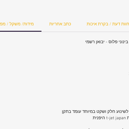
זוודה
וות דעת / בקרת איכות
כתב אחריות
מידות/ משקל / מפ
 אחוז
סילקון. עם מגנט לבידוד רעשים לפי התקן PRO-
י לחברת
עם מגנט
 חייו.
 את
המודל הקרבון-לייט עם חברת t-jet japan.
ט נוצר.