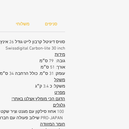
מסגרת המזוודה מפני סדקים ושברים. המ
קלה יותר וגמישה יותר.
ומאוד איכותית.
סניפים
משלוחי
ח
כסטנדרט גלגלי המזוודה מיוצרים ממאה
סוויס דיגיטל קרבון לייט גודל 26 אינץ בינוני פלוס - יבואן רשמי
JAPAN,
Swissdigital Carbon-lite 30 inch
כך ששינוע המזוודה כלל אינו מורגש גם
מידות
במשקלים כבדים במיוחד. פטנט זה ייחוד
גובה: 79 ס״מ
סוויסדיגיטל דזיין, שילוב הגלגל הכפול 
אורך: 51 ס״מ
שומר יותר על חוזקו של הגלגל ומאריך את
עומק: 31 ס״מ. כולל הרחבה 34 ס״מ
משקל
אין זה סוד שחברת סוויס דיגיטל פיתחה
משקל: כ 3.4 ק״ג
מפרט
הדגם הכי מומלץ אצלנו באתר!
וששני החברות משתפות פעולה. קסם פשו
גלגלים
100 אחוז סילקון עם מגנט וציר שקט לשינוע חלק ושקט במיוחד עומד בתקן
PRO-JAPAN שילוב פעולה עם חברת t-jet japan היפנית
חומר המזוודה