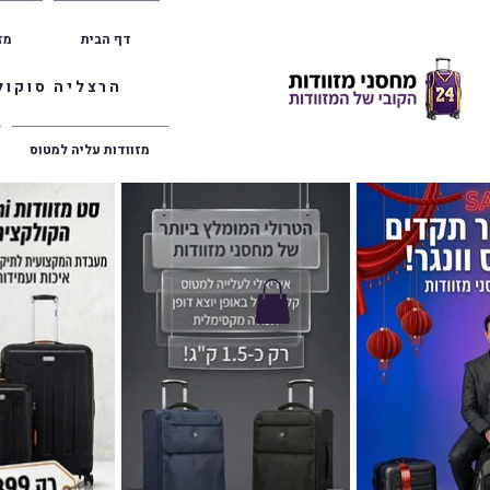
דף הבית
מז
הרצליה סוקולוב 36 | ראשון לציון הרצל 47 | פתח תק
מזוודות עליה למטוס