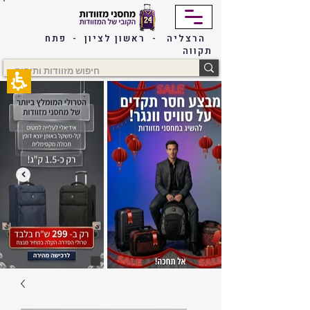
The
beginning
of
הרצליה - ראשון לציון - פתח
a
תקווה
web
page,
click
to
move
to
the
main
Content