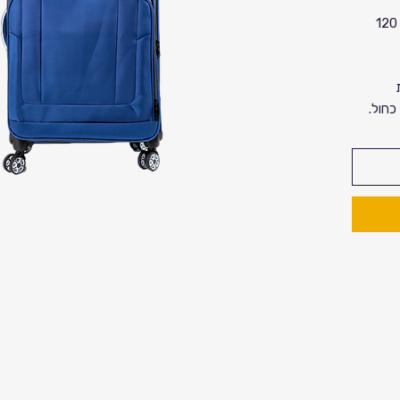
מזוודה משפחתית בגודל 29 אינץ אינץ 120
כחול.
, רוחב 50 ס"מ, עומק
רי swissdigital design עם