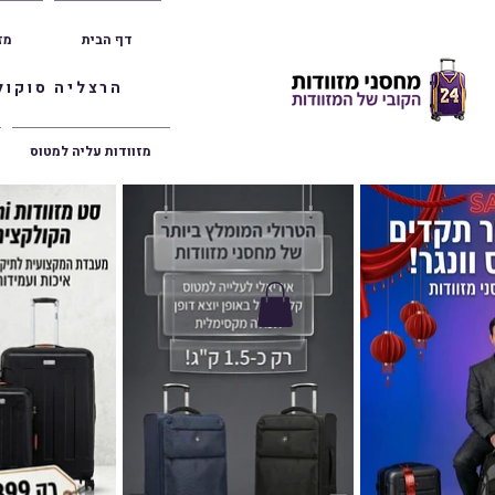
דף הבית
מז
הרצליה סוקולוב 36 | ראשון לציון הרצל 47 | פתח תק
מזוודות עליה למטוס