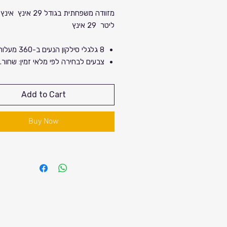
Price
Sale
ליטר 29 אינץ
Price
8 גלגלי סילקון הנעים ב-360 מעלות
צבעים לבחירה לפי מלאי זמין: שחור. 
אדום. אפור.
מידות: גובה 79 ס"מ
Add to Cart
31 ס"מ ֿ+ הרחבה של כ 4 ס״מ
מותג מקו
Buy Now
מספר רשום בישראל ואחריות .