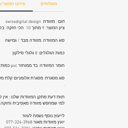
משלוחים
פירוט המוצר/ח
דגם : מזוודת swissdigital design
ציון המוצר: 9 מתוך 10 הכי חזקה בקטגוריה
סוג המזוודה: מזוודה מבד / גמישה
כמות הגלגלים: 8 גלגלי סילקון
חומר המזוודה: בד ממוחזר pvc כמות צפיפות הבד 2400 גרם . מצויין לאיכות הסביבה ומשקל הכי קל שניתן להשיג.
סוג מסגרת: מסגרת אלומניום קלת מ
.
חוות דעת מתקן המזוודות שלנו : אין 
למי שמחפש מזוודה מאסיבית וחזקה.
לייעוץ נוסף נשמח לעזור
יועץ מזוודות מאור 077-324-3968