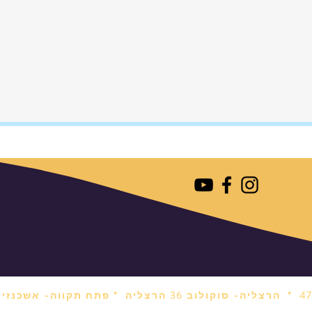
הרצליה- סוקולוב 36 הרצליה *
פתח תקווה- אשכנזי 1 פתח תקווה