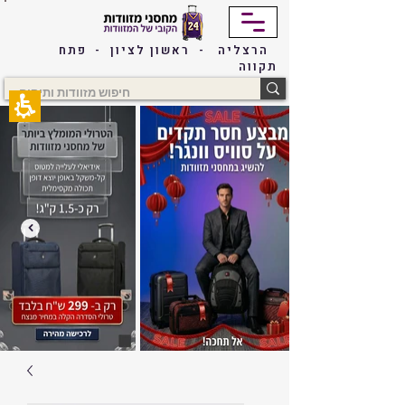
The
beginning
of
הרצליה - ראשון לציון - פתח
a
תקווה
web
page,
click
to
move
to
the
main
Content