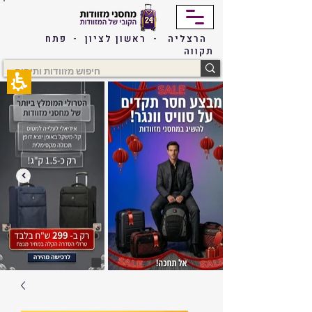
The
beginning
of
הרצליה - ראשון לציון - פתח
a
תקווה
web
page,
click
to
move
to
the
main
Content