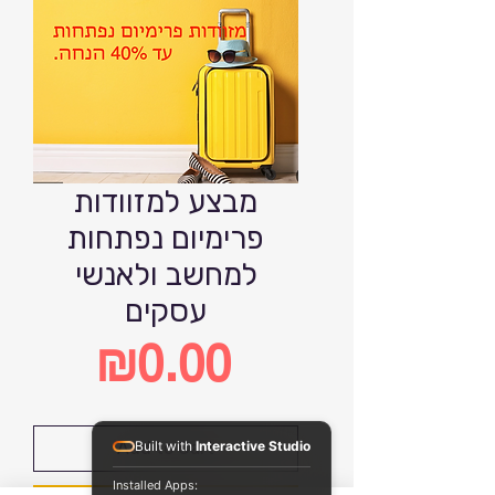
מבצע למזוודות
פרימיום נפתחות
למחשב ולאנשי
עסקים
₪0.00
Price
Add to Cart
Built with
Interactive Studio
Installed Apps: