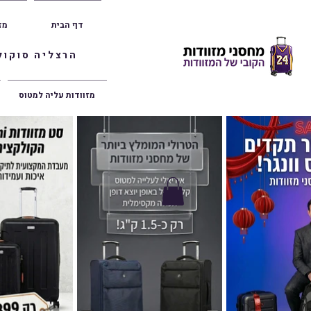
דף הבית
מז
הרצליה סוקולוב 36 | ראשון לציון הרצל 47 | פתח תק
מזוודות עליה למטוס