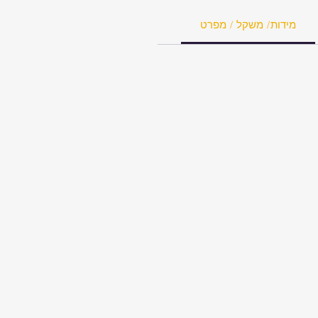
מידות/ משקל / מפרט