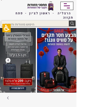
The
beginning
of
הרצליה - ראשון לציון - פתח
a
תקווה
web
page,
click
to
move
to
the
main
Content