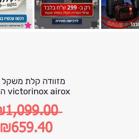
מזוודה קלת משקל 
המותג victorinox airox
₪1,099.00 
egular
₪659.40