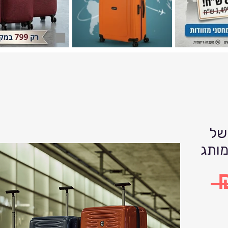
של
 
R