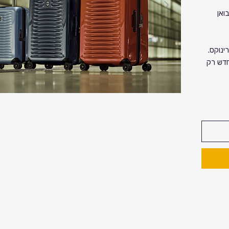
P
ואן
נוקס.
חדש רק
גמי
ים
י