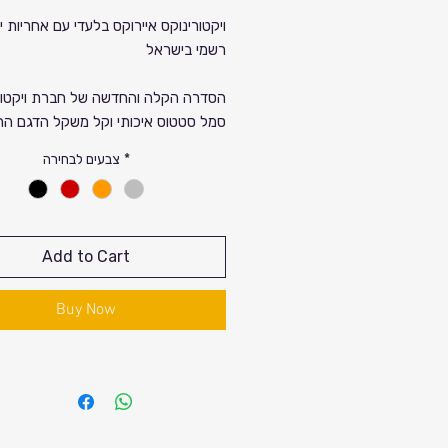
rice
Sale
ויקטורינוקס איירוקס בלעדי עם אחריות יב
רשמי בישראל
Price
הסדרה הקלה והחדשה של חברת ויקטורי
סמל סטטוס איכותי וקל משקל הדגם ה
במחסני מזוודות.
*
צבעים לבחירה
מחסני מזוודות בשיתוף פעולה עם חברת
ויקטורינוקס העולמית מביאה לכם את הד
קצה של המותג השוויצרי במלאים בלעדי
Add to Cart
בישראל והכי חשוב עם אחריות יבואן רשמ
בישראל!
Buy Now