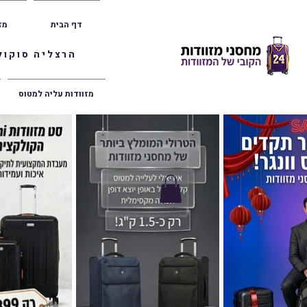
דף הבית
מז
הרצליה סוקולוב 36 | ראשון לציון הרצל 47 | פתח תק
מזוודות עליה למטוס