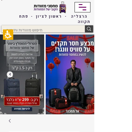
The
beginning
of
הרצליה - ראשון לציון - פתח
a
תקווה
web
page,
click
to
move
to
the
main
Content