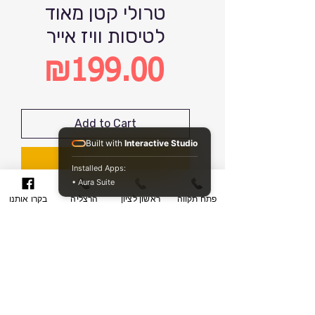
טרולי קטן מאוד
לטיסות וויז אייר
₪199.00
Price
Add to Cart
Built with
Interactive Studio
Buy Now
Installed Apps:
• Aura Suite
פתח תקווה
ראשון לציון
הרצליה
בקרו אותנו
מזוודת עלייה למטוס פשוטה למתחת
לכיסא לפי הדרישה החדשה של חברות
התעופה המרשים לקחת תיק/ מזוודה
קטנה
מזוודה לטיסות של חברות הצ׳רטר איזי
גט- וויז- ראיין אייר ועוז.
סניפים לקניית המזוודה