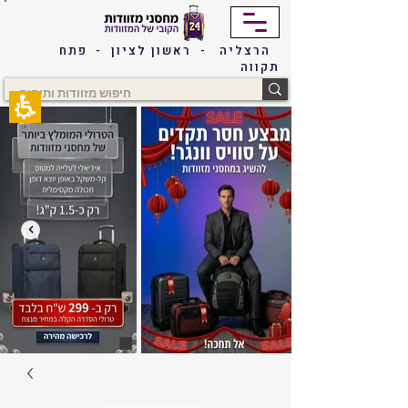
The
beginning
of
הרצליה - ראשון לציון - פתח
a
תקווה
web
page,
click
to
move
to
the
main
Content