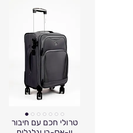
טרולי חכם עם חיבור
יו-אס-בי וגלגלים