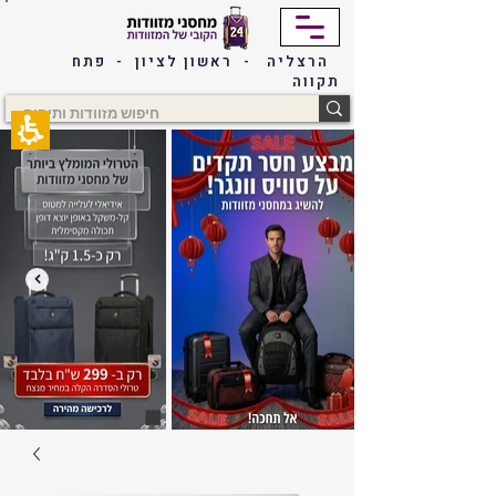
The
beginning
of
הרצליה - ראשון לציון - פתח
a
תקווה
web
page,
click
to
move
to
the
main
Content