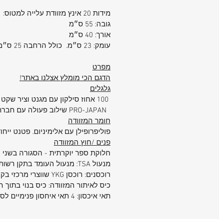
מידות 20 אינץ מזוודת עלייה למטוס:
גובה: 55 ס״מ
אורך: 40 ס״מ
עומק: 23 ס״מ. כולל הרחבה 25 ס״מ
מפרט
הדגם הכי מומלץ אצלנו באתר!
גלגלים
100 אחוז סילקון עם מגנט וציר שקט לשינוע חלק ושקט במיוחד עומד בתקן
PRO-JAPAN שילוב פעולה עם חברת t-jet japan היפנית
חומר המזוודה
פוליפרופילן עם אלימיניום. פטנט ייחו
פנים /חוץ המזוודה
חלוקת ספר יוקרתית - הסגורה בשני הצ
מנעול TSA: מנעול העומד בתקן רשות שדות התעופה לפי הגרסא האחרונה 4-987
רוכסנים: רוכסן YKG שווצרי מרכזי בקוטר 10 מ״מ. רוכסן הרחבה בקוטר 8 מ״מ.
כיס לאיתור המזוודה: כיס בנוי בתוך 
תאי איכסון: 4 תאי איחסון פנימיים לסדר ואירגון המזוודה.