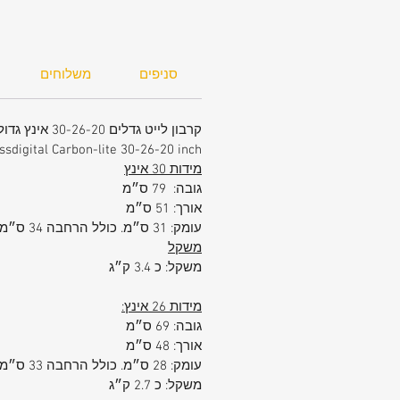
דזיין, שילוב הגלגל הכפול עם מגנט שומ
על חוזקו של הגלגל ומאריך את חייו.
סניפים
משלוחים
קרבון לייט גדלים 30-26-20 אינץ גדול- בינוני פלוס ועלייה למטוס - יבואן רשמי
ssdigital Carbon-lite 30-26-20 inch
מידות 30 אינץ
גובה: 79 ס״מ
אורך: 51 ס״מ
עומק: 31 ס״מ. כולל הרחבה 34 ס״מ
משקל
משקל: כ 3.4 ק״ג
מידות 26 אינץ:
גובה: 69 ס״מ
אורך: 48 ס״מ
עומק: 28 ס״מ. כולל הרחבה 33 ס״ממשקל
משקל: כ 2.7 ק״ג