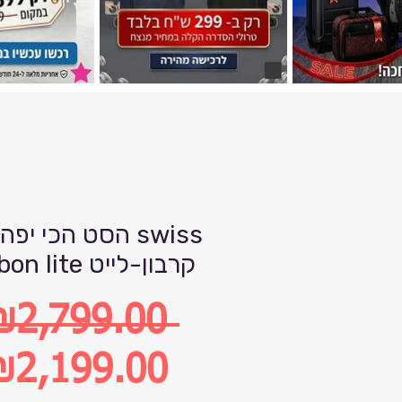
הסט הכי יפה שיש 
carbon lite קרבון-לייט
₪2,799.00 
egular
₪2,199.00