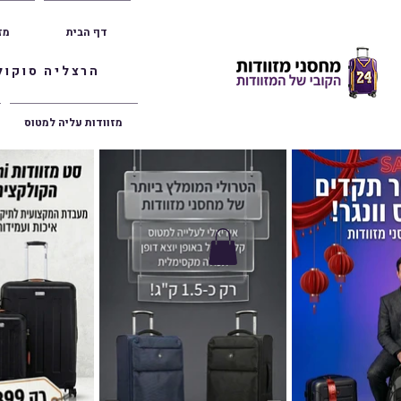
דף הבית
מז
הרצליה סוקולוב 36 | ראשון לציון הרצל 47 | פתח תק
מזוודות עליה למטוס