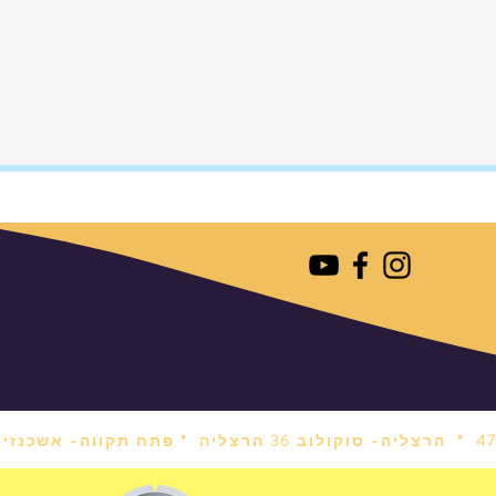
הרצליה- סוקולוב 36 הרצליה *
פתח תקווה- אשכנזי 1 פתח תקווה