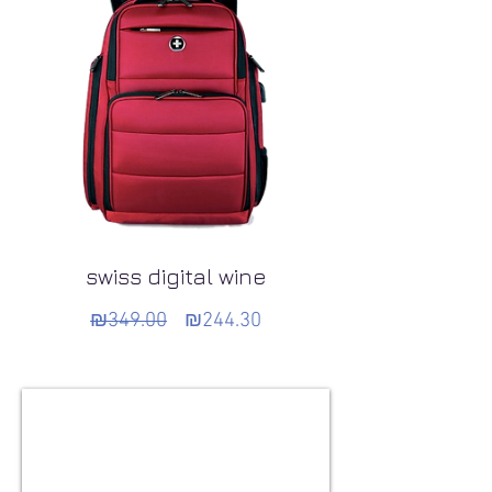
swiss digital wine
₪349.00
₪244.30
Regular
Sale
Price
Price