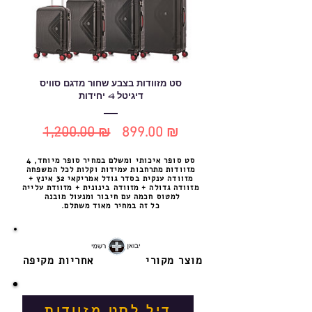
סט מזוודות בצבע שחור מדגם סוויס
דיגיטל 4 יחידות
1,200.00 ₪
899.00 ₪
מחיר
מחיר
סט סופר איכותי ומשלם במחיר סופר מיוחד, 4
רגיל
מבצע
מזוודות מתרחבות עמידות וקלות לכל המשפחה
מזוודה ענקית בסדר גודל אמריקאי 32 אינץ +
מזוודה גדולה + מזוודה בינונית + מזוודת עלייה
למטוס חכמה עם חיבור ומנעול מובנה
כל זה במחיר מאוד משתלם.
מוצר מקורי
אחריות מקיפה
דיל לסט מזוודות