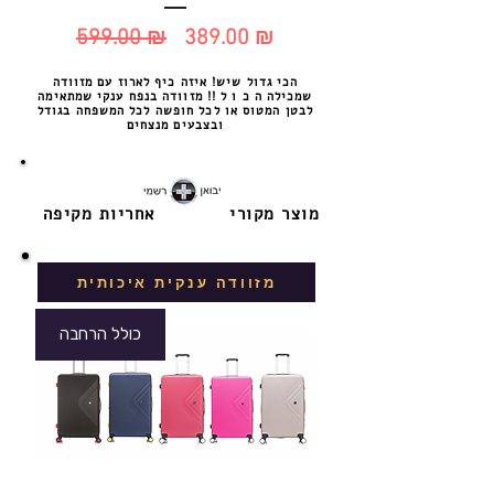
599.00 ₪
389.00 ₪
מחיר
מחיר
הכי גדול שיש! איזה כיף לארוז עם מזוודה
רגיל
מבצע
שמכילה ה כ ו ל !! מזוודה בנפח ענקי שמתאימה
לבטן המטוס או לכל חופשה לכל המשפחה בגודל
ובצבעים מנצחים
מוצר מקורי
אחריות מקיפה
מזוודה ענקית איכותית
כולל הרחבה