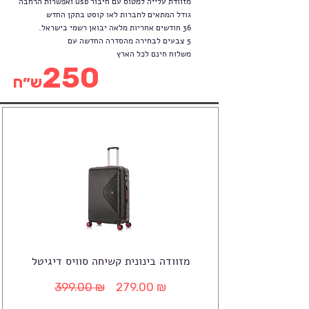
מזוודת עלייה למטוס עם חיבור usb ואפשרות הרחבה
גודל המתאים לחברות לאו קוסט בתקן החדש
36 חודשים אחריות מלאה יבואן רשמי בישראל.
5 צבעים לבחירה מהסדרה החדשה עם
משלוח חינם לכל הארץ
250
ש״ח
מזוודה בינונית קשיחה סוויס דיגיטל
399.00 ₪
279.00 ₪
מחיר
מחיר