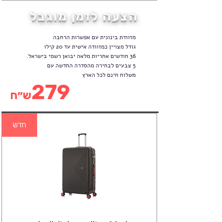
רגיל
מבצע
הצעה לזמן מוגבל
מזוודת בינונית עם אפשרות הרחבה
גודל מצויין כמזוודה אישית עד 20 קילו
36 חודשים אחריות מלאה יבואן רשמי בישראל.
5 צבעים לבחירה מהסדרה החדשה עם
משלוח חינם לכל הארץ
279
ש״ח
חדש