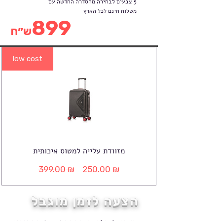
5 צבעים לבחירה מהסדרה החדשה עם
משלוח חינם לכל הארץ
899
ש״ח
low cost
מזוודת עלייה למטוס איכותית
399.00 ₪
250.00 ₪
מחיר
מחיר
רגיל
מבצע
הצעה לזמן מוגבל