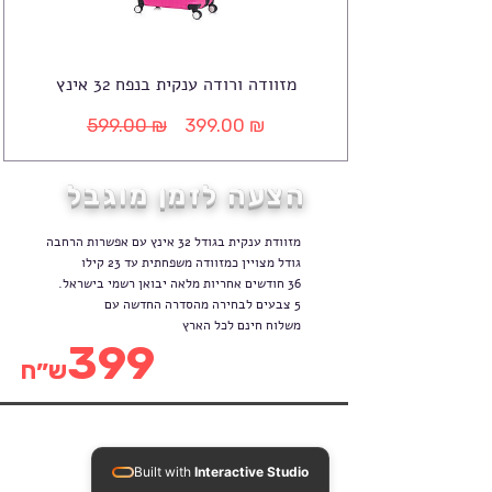
מזוודה ורודה ענקית בנפח 32 אינץ
599.00 ₪
399.00 ₪
מחיר
מחיר
רגיל
מבצע
הצעה לזמן מוגבל
מזוודת ענקית בגודל 32 אינץ עם אפשרות הרחבה
גודל מצויין כמזוודה משפחתית עד 23 קילו
36 חודשים אחריות מלאה יבואן רשמי בישראל.
5 צבעים לבחירה מהסדרה החדשה עם
משלוח חינם לכל הארץ
399
ש״ח
Built with
Interactive Studio