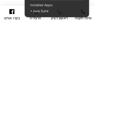
Installed Apps:
• Aura Suite
פתח תקווה
ראשון לציון
הרצליה
בקרו אותנו
מדוע סוויס דיגיטל דזיין
סוויס דיגיטל דזיין הינה חברה עולמית לייצור מזוודות ותיקים ובעלת שם
טוב ומוכר בזכות איכות המוצרים שהחברה מייצרת. לחברה מגוון עשיר של
נסיון בייצור תיקים ומזוודות