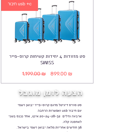
חיבור usb +c
סט מזוודות 4 יחידות קשיחות קרוס-פייר
SWISS
1,199.00 ₪
899.00 ₪
מחיר
מחיר
רגיל
מבצע
הצעה לזמן מוגבל
סט סוויס דיגיטל מדגם קרוס-פייר יבואן רשמי
עם חיבור usb ואפשרות הרחבה
ארבעה גדלים
20-24-28-32
אינץ, אחד נכנס בשני
לאחסנה קלה.
36 חודשים אחריות מלאה יבואן רשמי בישראל.