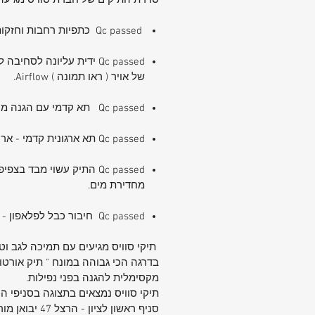
סדרת התיקים של חברת סוויס מגיעה 
Qc passed כתפיות רחבות וחזקות עם תפירה כפולה באזורים הרגישים. - כיס רשת שמאלי לבקבוק מים , רוכסן כיס בצד הימני.
של אויר ( ראו תמונה ) Airflow.
Qc passed תא קדמי עם הגנה מקסימלית למחשב לפטופ 16" ומטה.
Qc passed תא ארגונית קדמי - ארנק קטן, מקום לעטים - מסמכים וכ"ו -
מחדירת מים.
Qc passed חיבור כבל לפלאפון - חיבור AUX. שמע דרך התיק. חיבור מיוחד לאיחסון האוזניות. שמע דרך התיק!
מקסימלית להגנה בפני נפילות.
סניף ראשון לציון - הרצל 47 יבואן מורשה 077-536-7304 , סניף פתח תקווה - הבנים 10 יבואן מורשה 077-700-4560