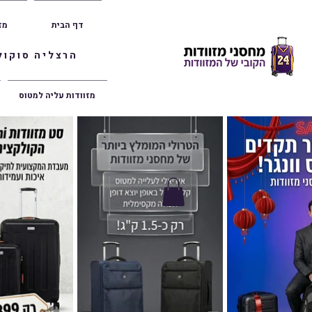
דף הבית
מז
הרצליה סוקולוב 36 | ראשון לציון הרצל 47 | פתח תק
מזוודות עליה למטוס