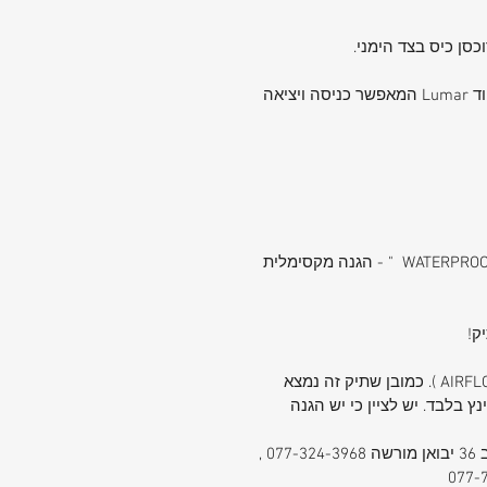
Qc passed ידית עליונה לסחיבה לקסימום משקל. תפירה פנימית לחיזוק הידית הראשית - גב אורטופדי בריפוד Lumar המאפשר כניסה ויציאה
Qc passed התיק עשוי מבד בצפיפות גבוהה ומונע חדירה של מים. התיק מצויד בטכנולוגית " WATERPROOF CHALLENGE " - הגנה מקסימלית
תיקי סוויס מגיעים עם תמיכה לגב וטכנולוגיה לכניסת ויציאת אויר בכדי למנוע ריחות לא נעימים ( טכנולוגית AIRFLOW ). כמובן שתיק זה נמצא
והה במונח " תיק אורטופדי ". דגם ST1751 מתאים לכל סוגי הלפטופים ויכול להכיל עד מסך 16" אינץ בלבד. יש לציין כי יש הגנה
תיקי סוויס נמצאים בתצוגה בסניפי הרשת. TRAVEL TIK - רשת טרוול תיק יבואנים סוויס. סניף הרצליה - סוקולוב 36 יבואן מורשה 077-324-3968 ,