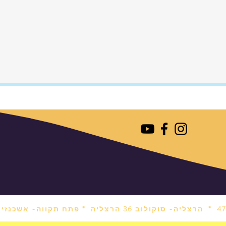
הרצליה- סוקולוב 36 הרצליה *
פתח תקווה- אשכנזי 1 פתח תקווה