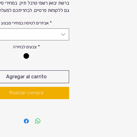
ברשת יבואן רשמי טרבל תיק במחירי סי
דגמים באולמי תצוגה ענקיים ברשת טרבל תיק.
*
אביזרים לטיסה במחירי מבצע
סוויס דיגיטל מוכרת את מוצריה בהיקף 
למעלה מ-80 מדינ
העולם.
*
צבעים לבחירה
Agregar al carrito
Realizar compra