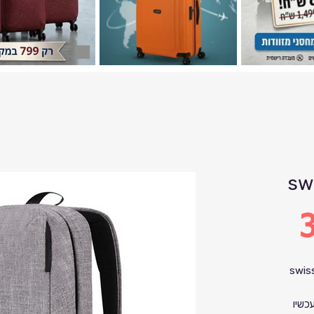
sw
3
swis
כשיו