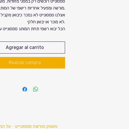
סמסונייט רוכשים רק במסני מזוודות. משו
מורשה ומפעיל אחריות רישמי של המותג.
אצלנו סמסונייט לא נמכר כיבואן מקביל א
לא מוכר או יבואן חלקי.
הכל יבוא רשמי תחת המותג סמסונייט ע
אחריות בינלאומית. לא רק זה אנו מתחיי
למחיר הזול ביותר.
Agregar al carrito
ברשת מחסני מזוודות יש את כל דגמי סמס
מזוודות מבד ומזוודות קשיחות. אצלנו ני
Realizar compra
צבעים בלעדיים ודגמים אקסלוסיבים.
דגם S'Cure הפופלארי ברשת מחסני מזוודות.
למה ס'קיור נחשב לאחד הדגמים היותר
פופלארים של סמסונייט בישראל.
עיצוב מאוד אלגנטי, דגם ללא רוכסן. עם
שמזכיר מאוד את דרכה של סמסונייט ע
מזוודות מאוד איכותיות עם קליפסים וללא רוכסן.
עכשיו במלאי צבעים חדשים של דגמיי 2024
משווק מורשה סמסונייט - על המ