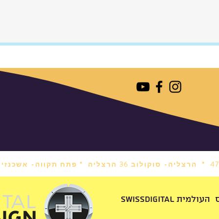
וסט
לחברת
שר
ם
אתם
ע
הרצליה- סוקולוב 36 הרצליה *
פתח תקווה- אשכנזי 1 פתח תקווה