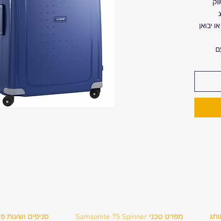
וק
ו יבואן
ם
בים
ונייט.
תן למצוא
 קליפסים
ם
ותג
Samsonite 75 Spinner מפרט טכני
סניפים ושעות פע