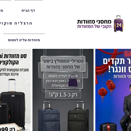
דף הבית
מז
הרצליה סוקולוב 36 | ראשון לציון הרצל 47 | פתח תק
מזוודות עליה למטוס