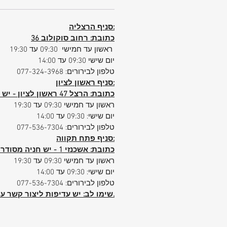
שימו לב דגם ס'קיור לא מגיע עם רוכסן. 
קליפרס מרכזי עם מנעול TSA ועו
סניף הרצליה:
קטנים יותר בדפנות המזוודה.
כתובת: רחוב סוקולוב 36
ראשון עד חמישי 09:30 עד 19:30
העסקה הזאת מתייחסת למזוודה גדולה 75CM.
יום שישי 09:30 עד 14:00
טלפון לבירורים: 077-324-3968
סניף ראשון לציון:
amsonite S'Cure 2026 - 75cm
כתובת: הרצל 47 ראשון לציון - יש חניה פרטית ללקוחות הסניף
ראשון עד חמישי 09:30 עד 19:30
1. שבעה צבעים חדשים לבחירה
יום שישי: 09:30 עד 14:00
2. קליפרס מרכזי עם מנעול TSA
טלפון לבירורים: 077-536-7304
סניף פתח תקווה:
כתובת: אשכנזי 1 - יש חניה מסודרת ללקוחות הסניף
אחיזה
ראשון עד חמישי 09:30 עד 19:30
4. 8 גלגלי סיליקון כפולים
יום שישי: 09:30 עד 14:00
5. תוצרת אירופה
טלפון לבירורים: 077-536-7304
6. המזוודה שוקלת 4.6 קילו
הביטחוני.
שימו לב: יש עדיפות ליצור קשר ע
מידות לדגם re 2026
75cm: