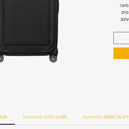
סיעה
קיים
יצוב
שבוע
!
אופציה
Samsonite Aire
Samson מידע על המותג
Samsonite AIREA מפרט
סניפ