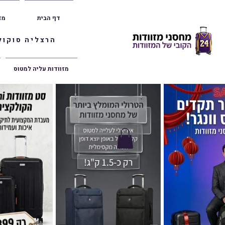
דף הבית
מז
הרצליה סוקולוב 36 | ראשון לציון הרצל 47 | פתח תק
מזוודות עליה למטוס