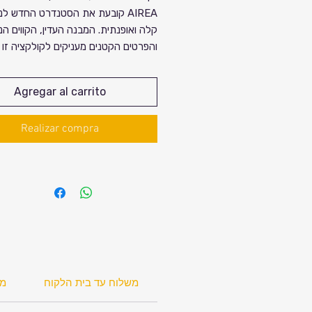
AIREA קובעת את הסטנדרט החדש לנ
קלה ואופנתית. המבנה העדין, הקווים הנ
והפרטים הקטנים מעניקים לקולקציה זו ע
מודרני וקל לאהוב. מושלם לחופשת סוף 
מסוגננת בפריז או לנסיעת עסקים חשובה
Agregar al carrito
דגם Airea מגיע בשלושה גדלים וגם כ
Realizar compra
לרכישה בגודל ספציפי שמתאים לכם.
עסקה זו מתייחסת למזוודה הבינונית 67 ס"מ.
כל מה שצריך לדעת על a
67cm:
1. אחריות בינלאומית ל-5 שנים.
2. 8 גלגלים - 4 גלגלים כפולים
3. צבעים לבחירה: כחול כהה או שחור
4. משקל 2.7 קילו
5. מנעול TSA
משלוח עד בית הלקוח
ite
6. ידיות אחיזה