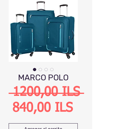
MARCO POLO
Precio
 1200,00 ILS 
Precio
840,00 ILS
de