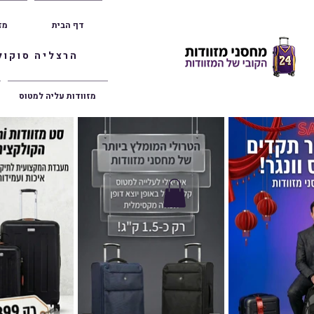
דף הבית
מז
הרצליה סוקולוב 36 | ראשון לציון הרצל 47 | פתח תק
מזוודות עליה למטוס