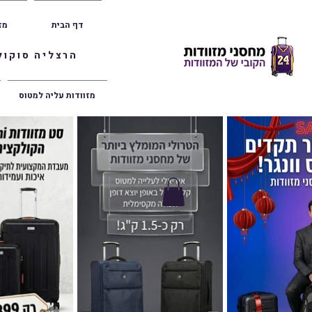
דף הבית
מז
הרצליה סוקולוב 36 | ראשון לציון הרצל 47 | פתח תק
מזוודות עליה למטוס