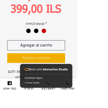
Precio
399,00 ILS
de
*
צבעים לבחירה
oferta
Agregar al carrito
Realizar compra
Built with
Interactive Studio
הנה חוות דעת מעודכנת המותאמת לדגם
ה-32 אינץ' (המוצג בתמונה "סילייט
Installed Apps:
• Aura Suite
32.jpeg"), עם הנפח המוגדל שביקשת:
פתח תקווה
ראשון לציון
הרצליה
בקרו אותנו
דגם C-Lite (סי-לייט) מבית SWISS –
המהדורה המורחבת
מקסימום אחסון למשפחה: גודל 30 אינץ'
בנפח עצום של 130 ליטר