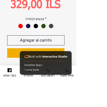
Precio
329,00 ILS
*
צבעים לבחירה
Agregar al carrito
Realizar compra
Built with
Interactive Studio
Installed Apps:
• Aura Suite
Pick up the stylish and affordable
פתח תקווה
ראשון לציון
הרצליה
בקרו אותנו
Regency luggage collection today
from Protege. Made from a
durable 200D polyester, these
eye-catching luggage pieces will
hold their looks and style trip
פירוט המוצר/חוות דעת
after trip. Featuring two low