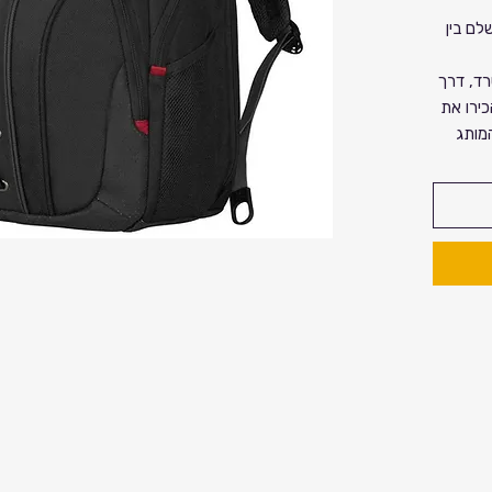
וב המושלם בין
ד, דרך
כירו את
L מבית Wenger – המותג
 שחורה
על
ים).
תאים
ייעודיים ומרופדים למחשב נייד (עד "16)
ד יקר הערך
ון חכם (Smart Organization): ארגונית
כיס
ים היקרים