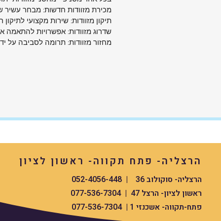
התחייבות למקוריות ואיכות ללא פשרות.
מכירת מזוודות חדשות: מבחר עשיר של
Wenger – כי הציוד שלך ראוי לטוב ביותר.
תיקון מזוודות: שירות מקצועי לתיקון ר
שדרוג מזוודות: אפשרויות להתאמה איש
מחזור מזוודות: תרומה לסביבה על יד
הרצליה- פתח תקווה- ראשון לציון
הרצליה- סוקולוב 36 | 052-4056-448
ראשון לציון- הרצל 47 | 077-536-7304
פתח-תקווה- אשכנזי 1 | 077-536-7304