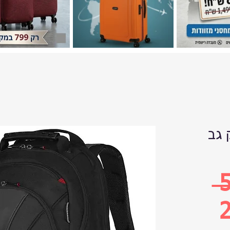
swiss weng
 
2