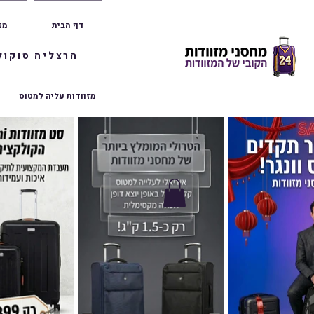
דף הבית
מז
הרצליה סוקולוב 36 | ראשון לציון הרצל 47 | פתח תק
מזוודות עליה למטוס