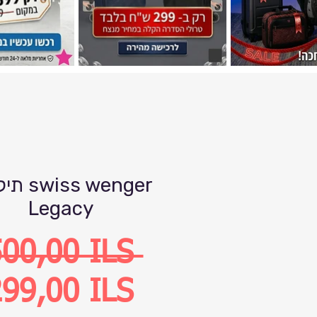
תיק גב er
Legacy
Precio
500,00 ILS 
Precio
99,00 ILS