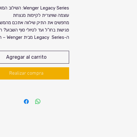
de
Wenger Legacy Series: השיל
עוצמה שוויצרית לקיימות מנצחת
oferta
מחפשים את התיק שילווה אתכם מהמשר
פגישות בחו"ל ועד לטיולי סוף השבוע? ה
ה-egacy Series
השוויצרי שהפך לסמל של איכות ודיוק.
זה לא רק תיק גב, זו הצהרה: אלגנטיות
Agregar al carrito
קלאסית, נוחות בלתי מתפשרת ושמירה 
הסביבה (מיוצר מבקבוקי פלסטיק ממוחזר
Realizar compra
למה ה-Legacy הוא השותף המושלם עבורכם?
הגנה מקסימלית לטכנולוגיה שלכם: 
וטאבלט ("10) ששומרים על הציו
שלכם מוגן מכל עבר.
ארג
פנימית לכל הכבלים והמטענים, לצד 
QuickAccess וכיס מוסתר לחפצ
ביותר.