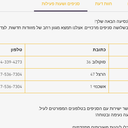
מאוורר
חוות דעת
סניפים ושעות פעילות
שרות
ים
לנסיעה הבאה שלך!
בשלושה סניפים מרכזיים. אצלנו תמצא מגוון רחב של מזוודות חדשות, לצד ש
 המשאיר
 נוחה
לביטחון
כתובת
טלפון
סוקולוב 36
54-339-4273
יאסטר ו-PVC איכותיים עם
הרצל 47
77-536-7304
ות
אשכנזי 1
77-536-7304
מ | אורך 25 ס"מ | רוחב
קשר ישירות עם הסניפים בטלפונים המפורטים לעיל.
עה נעימה ובטוחה!
אחריות
כלו ליהנות משירותים מתקדמים: