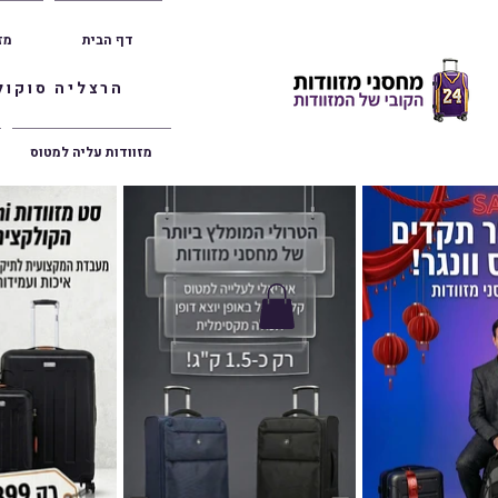
דף הבית
מז
הרצליה סוקולוב 36 | ראשון לציון הרצל 47 | פתח תק
מזוודות עליה למטוס