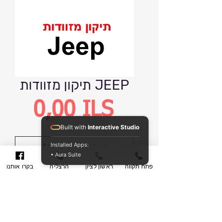
תיקון מזוודות JEEP
Precio
0,00 ILS
Built with
Interactive Studio
Installed Apps:
Agregar al carrito
• Aura Suite
פתח תקווה
ראשון לציון
הרצליה
בקרו אותנו
Realizar compra
תיקון מזוודות לחברת JEEP