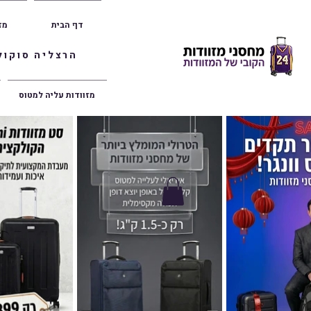
דף הבית
מז
הרצליה סוקולוב 36 | ראשון לציון הרצל 47 | פתח תק
מזוודות עליה למטוס