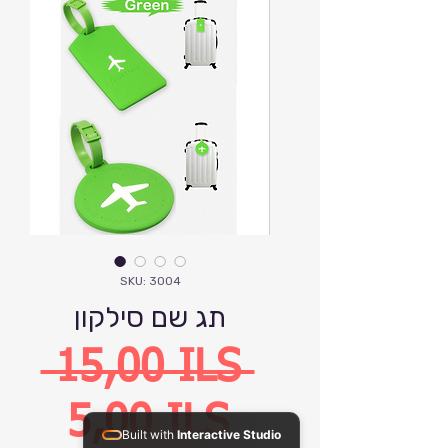
SKU: 3004
תג שם סילקון
Precio
 15,00 ILS 
Precio
5,00 ILS
Built with
Interactive Studio