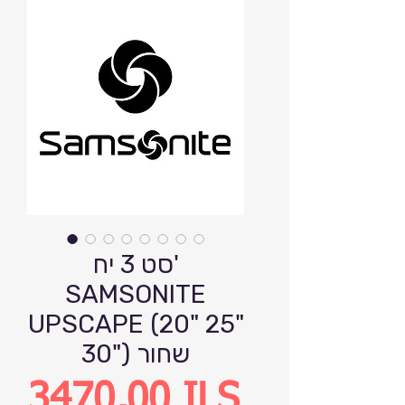
סט 3 יח'
SAMSONITE
UPSCAPE (20" 25"
30") שחור
Precio
3470,00 ILS