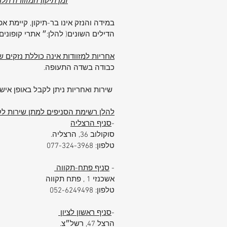
זמן תיקון המזוודה תל
גובה: 81 ס"מ
רוחב: 54 ס"מ
במידה והנזק אינו בר-תיקון, קיימת 
עומק: 34/37 ס"מ (בהתרחבות)
הדילים השונים( להלן:״ אתרי קופוני
נפח: 133/145 ליטר
אחריות למזוודות אינה כוללת נזקים
משקל: 3.9 ק"ג
כבודה בשדה התעופה.
גלגלים: 4 גלגלים כפולים ספינר (360°)
ידיות: עליונה וצידית
שירות ואחריות ניתן לקבל באופן אישי
רצועות פנימיות: להידוק תכולה
תא פנימי ייעודי לשמירה על חולצות
להלן רשימת הסניפים למתן שירות לקו
מנעול קומבינציה + TSA
-
סניף הרצליה
אחריות בינלאומית: 5 שנים
סוקולוב 36, הרצליה.
מבצע מיוחד ללקוחות SuperTik:
טלפון: 077-324-3968
עם כל רכישה של סט מזוודות סמסונייט,
-
שני תגי שם
+
סניף פתח-תקווה
מנעול קומבינציה נוסף
אשכנזי 1 , פתח תקווה
במתנה!
טלפון: 052-6249498
למה לבחור ב-SuperTik?
מותגים בינלאומיים מובילים:
-
סניף ראשון לציון
SuperTik מציעה מגוון רחב של מזוודות
הרצל 47, רשל״צ.