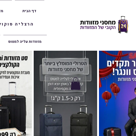
דף הבית
מז
הרצליה סוקולוב 36 | ראשון לציון הרצל 47 | פתח תק
מזוודות עליה למטוס