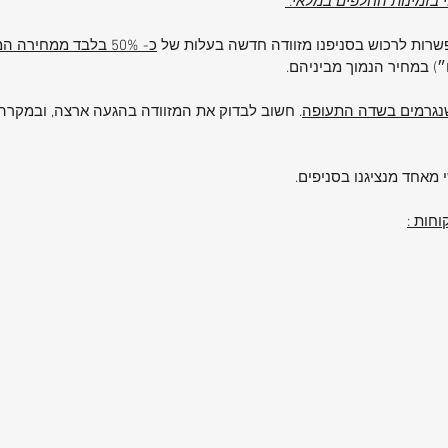
וי בזמינות החלפים במלאי.
אפשרות לרכוש בסניפנו מזוודה חדשה בעלות של
כ- 50% בלבד ממחירה המקורי
ם״) במחיר הנמוך מביניהם.
 שנגרמים בשדה התעופה
. חשוב לבדוק את המזוודה בהגעה ארצה, ובמקרה 
 מאחד מנציגנו בסניפים.
חות :
 תקבלו
–
 ותיקי