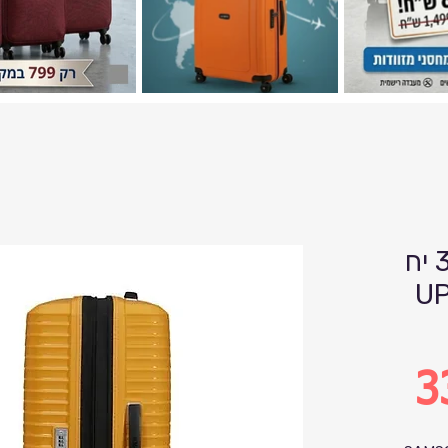
סט 3 יח' SAMSONITE
UP
3