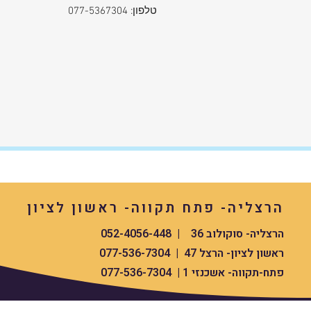
טלפון: 077-5367304
American Tourister.
קנייה מקוונת מאובטחת:
באתר שלנו תמצאו מבחר עצום של מזווד
תיקים ואביזרים – והכל עם משלוח מהיר
לפתח הבית.
חנות הדגל – SuperTik:
מרכזת תחת קורת גג אחת מגוון מוצרי ע
נסיעות ומזוודות איכותיות – עם שירות מ
ברמה גבוהה.
סיכום:
SuperTik מתחייבת להציע לכם את המ
האיכותיות ביותר לצד שירות אישי, אחר
הרצליה- פתח תקווה- ראשון לציון
וחוויית קנייה מצוינת.
הרצליה- סוקולוב 36 | 052-4056-448
בואו לבקר באתר או באחד הסניפים ול
ראשון לציון- הרצל 47 | 077-536-7304
מהמבחר האיכותי ומההטבות המיוחדות
לכם.
פתח-תקווה- אשכנזי 1 | 077-536-7304