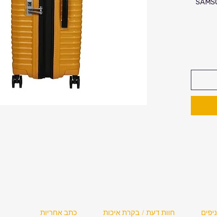
SAMSONI"
בית
– מטיסות
ים (ספינר
ולת
יפים
חוות דעת / בקרת איכות
כתב אחריות