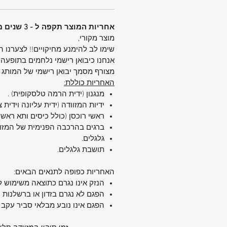
המזוודה
מנעול: קומבינציה מובנה עם תקן TSA
אחריות המוצר תקפה ל - 3 שנים מיום הקניה.
אחריות בינלאומית: 5 שנים
מוצר מקורי,
🧳
מזוודה בינונית 25 אינץ':
שימו לב להימנע מחיקויים!! לצערנו 
גובה: 68 ס"מ
אנחנו כיבואן רישמי נלחמים בתופעה 
רוחב: 47 ס"מ
מצורף מסמך יבואן רישמי של המותג
עומק: 28 ס"מ (בהתרחבות ל-31 ס"מ)
האחריות כוללת:
נפח: 75/83 ליטר
מנגנון (ידית הרמה טלסקופית) .
משקל: 3.1 ק"ג
ידיות המזוודה (ידית עליונה וידית 
חומר: פוליפרופילן 100% 
ראשי רוכסן (כולל כיסים ותא ראשי)
בטנה ממוחזרת
ברגים בהרכבה הפנימית של המזו
גלגלים.
גלגלים: 4 גלגלי סיליקון כפולים עם
תושבת גלגלים.
זעזועים
רצועות פנימיות: לאחיזת תכולת המז
האחריות כפופה לתנאים הבאים:
מחיצה פנימית עם רוכסן + תא רוכסן 
הנזק אינו נגרם כתוצאה משימוש ל
בטנה נשלפת לניקוי
הפגם לא נגרם בזדון או ברשלנות 
מנעול קומבינציה + TSA
הפגם אינו נובע מבלאי סביר עקב 
אחריות בינלאומית: 5 שנים
🧳
מזוודה גדולה 30 אינץ':