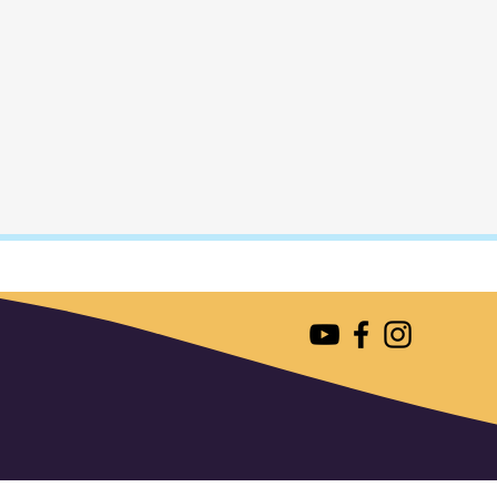
נסיעות איכותיים ממותגים כמו Samsonite ו-
ות,
 עד
ור, תיקי
קצועי
זוודות
יות מלאה
התרשם
 שמחכות