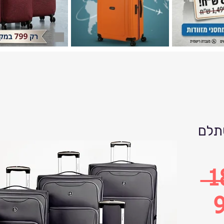
תלם
 1
9