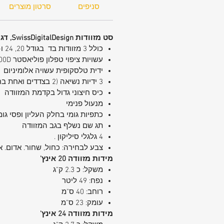
סניפים
סרטון מוצרים
מלאי מוגבל. קיים בצבעים: ירוק.שחור.כח
בהתאם למלאי הקיים.
סט מזוודות SwissDigitalDesign, דגם travelito
כולל 3 מזוודות בד בגודל 20, 24 ו-28 אינץ'
עשויות ציפוי טפלון פוליאסטר 1800D בצפיפות גבוהה לעמידות
ידית טלסקופית עשויה אלומיניום
3 ידיות נשיאה (2 בצדדים ואחת בחלק העליון) להרמה פשוטה
כיס חיצוני גדול בקדמת המזוודה
מנעול פנימי
כתפיות גומי בחלק העליון ופסי ג
תג שם נשלף בגב המזוודה
4 גלגלי סיליקון .
צבע לבחירה: כחול, שחור. אדום. א
מידות מזוודה 20 אינץ'
משקל: כ 2.3 ק"ג
נפח: 49 ליטר
רוחב: 40 ס"מ
עומק: 23 ס"מ
מידות מזוודה 24 אינץ'