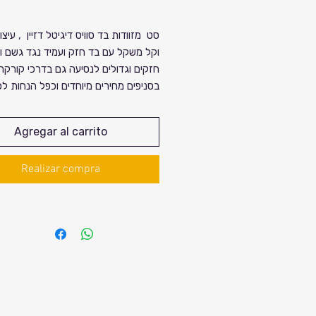
de
סט מזוודות בד סוויס דיגיטל דזיין , עיצו
oferta
וקל משקל עם בד חזק ועמיד נגד גשם ו
חזקים וגדולים לנסיעה גם בדרכי קורקר.
בסניפים מחירים מיוחדים וכפל הנחות ל
הלקוחות.
Agregar al carrito
הסט כולל דיל משתלם במיוחד המורכב 
פחות מ-5 יחידות
Realizar compra
מזוודה ענקית 32 אינץ
מזוודה משפחתית 28 אינץ
מזוודה בינונית 24 אינץ
מזוודת עלייה למטוס 20 אינץ
מזוודת עלייה למטוס לאו קוסט 18 אינץ
סה״כ 5 יחידות במחיר סופר משתלם ב
רק 999 ש״ח