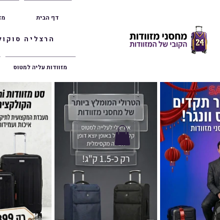
דף הבית
מז
הרצליה סוקולוב 36 | ראשון לציון הרצל 47 | פתח תק
מזוודות עליה למטוס