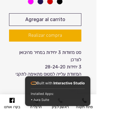
oferta
Agregar al carrito
Realizar compra
סט מזוודות 3 יחידות במחיר מהיבואן
לצרכן
3 יחידות 28-24-20
המזוודת עלייה למטוס מתאימה לתקני
הלאו קוסט.
Built with
Interactive Studio
Installed Apps:
מידות/ משקל / מפרט
• Aura Suite
פתח תקווה
ראשון לציון
הרצליה
בקרו אותנו
כתב אחריות
משקלים ומידות:
אחריות המוצר תקפה לשנה מיום
חוות דעת / בקרת איכות
הקניה.