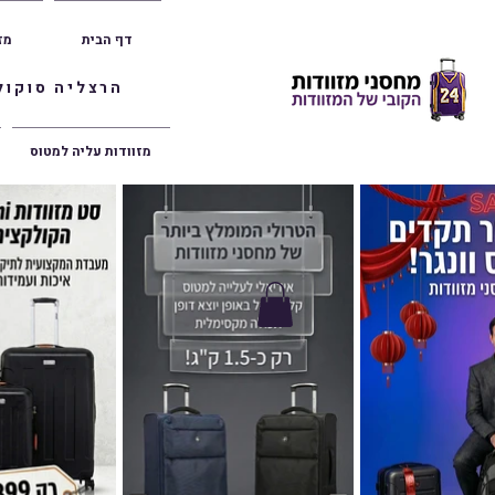
דף הבית
מז
הרצליה סוקולוב 36 | ראשון לציון הרצל 47 | פתח תק
מזוודות עליה למטוס