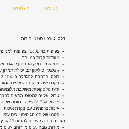
סניפים
משלוחים
דלסי טורכיז סט 3 יחידות
צפיפות בד 1260
D
צפיפות למניעת 
מזוודות קלות במיוחד
פסי גומי בחלק התחתון להגנה ע
4 גלגלי סיליקון עם יכולת תמרון של 360 מעלות
רוכסן הרחבה: להגדלה ב-12-10% נוספים
בקרת איכות: הבד והחלפים המורכ
ידית טלסקופית משולבת אלומיניו
טרולי עלייה למטוס: מתאים לחבר
מנעול
TSA
לנעילה בטוחה של המז
איכות צרפתית. עם בקרת איכות . מ
פטנט של המותג היפני. כיס עליון 
מזוודה קטנה לעלייה למטוס 19 אינץ'
מידות: גובה 55 ס"מ, רוחב 39 ס"מ, עומק 20 ס"מֿ