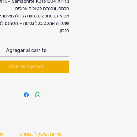
מזוודת amsonite KJ131004
חכמה, ונבנתה לטיולים ארוכים
אם אתם מחפשים מזוודה גדולה ואיכותי
שתלווה אתכם בכל נסיעה – הגעתם למ
הנכון.
דגם KJ131004 מבית Samsonite
את השילוב המנצח של
נפח מרשים
,
גל
Agregar al carrito
חלקים
,
חומר עמיד במיוחד
, ויכולת
הר
חכמה
– כדי שתוכלו לארוז הכל ולנסו
Realizar compra
שקט.
מפרט טכני מלא 📦
דגם:
Samsonite KJ131004
ברקוד מוצר:
5400520165480
גובה:
81 ס"מ
רוחב:
54 ס"מ
עומק:
34 ס"מ (מתרחב ל-37 ס"מ)
נפח:
133 ליטר (בהתרחבות: 145 ליטר)
משקל:
3.9 ק"ג
חומר:
פוליפרופילן איכותי ודוחה מים
מידות/ משקל / מפרט
סנ