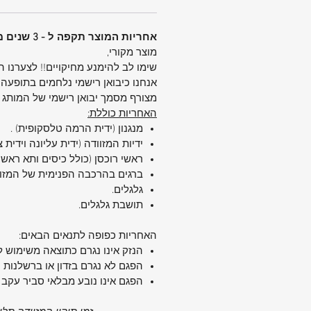
בטנה פנימית:
מחומרים ממוחזרים
גלגלים:
4 גלגלי ספינר כפולים (360°)
אחריות המוצר תקפה ל - 3 שנים מיום הקניה.
ידיות נשיאה:
עליונה וצידית
מוצר מקורי,
נעילה:
מנעול קומבינציה + TSA מקובע
שימו לב להימנע מחיקויים!! לצערנו 
תאים פנימיים:
תא רוכסן + רצועות 
אנחנו כיבואן רישמי נלחמים בתופעה 
תא חיצוני:
תא קדמי גדול
מצורף מסמך יבואן רישמי של המותג
אחריות:
5 שנים (אחריות בינלאומית)
האחריות כוללת:
עיצוב נוח – חוויית נסיעה אחרת
מנגנון (ידית הרמה טלסקופית) .
המזוודה כוללת
ידיות אחיזה משני הצ
ידיות המזוודה (ידית עליונה וידית 
שמאפשרות הרמה נוחה מכל כיוון.
ראשי רוכסן (כולל כיסים ותא ראשי)
העיצוב הארגונומי
ברגים בהרכבה הפנימית של המזו
נועד להקל עליכם ב
גלגלים.
– מהעמסה על הרכב ועד לשינוע בשדות
תושבת גלגלים.
ניידות חלקה ושקטה
עם
4 גלגלים כפולים רב-כיווניים
– תיה
האחריות כפופה לתנאים הבאים:
קליל, חלק ושקט.
הנזק אינו נגרם כתוצאה משימוש ל
הגלגלים סובבים 360° ומגיבים היטב ג
הפגם לא נגרם בזדון או ברשלנות 
במסדרונות צפופים או משטחים קשים.
הפגם אינו נובע מבלאי סביר עקב 
בטיחות ואחסון חכם