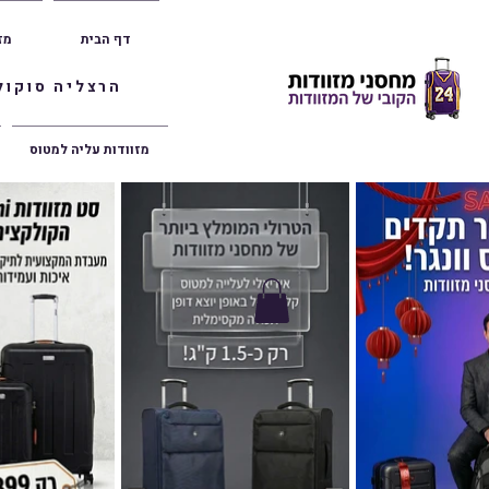
דף הבית
מז
הרצליה סוקולוב 36 | ראשון לציון הרצל 47 | פתח תק
מזוודות עליה למטוס