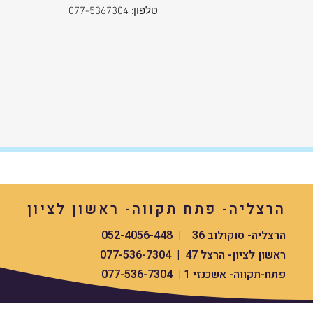
✅ קלות תפעול
טלפון: 077-5367304
✅ אחריות בינלאומית ל-5 שנים
📦 משלוח מהיר עד הבית
הזמינו או
עסקים – חדשה, סגורה, ובאריזת יצרן מ
הרצליה- פתח תקווה- ראשון לציון
הרצליה- סוקולוב 36 | 052-4056-448
ראשון לציון- הרצל 47 | 077-536-7304
פתח-תקווה- אשכנזי 1 | 077-536-7304