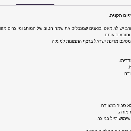
הרב יש לא מעט יבואנים שמנצלים את שמה הטוב של המותג ומייצרים מזוו
אלסטיות
ותובעים אותם.
 מטעם מדינת ישראל ברצף התמונות למעלה
דדים
צדדית).
.
ודה.
תפעול
 תעופה.
נו מניוד
א סביר במזוודה.
ם
חמורה.
שימוש רגיל במוצר.
מנגנון נעילה עם קומבינציה ומנעול TSA יעניק