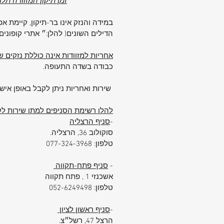
זמן תיקון המזוודה תל
ביטחון מירבי לאורך כל הדרך.
פנים המזוודה כולל
תא רוכסן לשמירה 
במידה והנזק אינו בר-תיקון, קיימת 
חולצות מקופלות
ורצועות פנימיות לחיז
הדילים השונים( להלן:״ אתרי קופוני
התכולה.
אחריות למזוודות אינה כוללת נזקים
למה לבחור ב-Samsonite?
כבודה בשדה התעופה.
מותג Samsonite מוביל את שוק המז
העולמי בזכות חדשנות, עמידות בלתי 
שירות ואחריות ניתן לקבל באופן אישי
ומחויבות לאיכות.
דגם KJ131004 מביא את כל היתרונ
להלן רשימת הסניפים למתן שירות לקו
אחת –
חוזק, נפח, ונוחות אמיתית
.
-
סניף הרצליה
סיכום:
סוקולוב 36, הרצליה.
אם אתם זקוקים למזוודה גדולה שתדע 
טלפון: 077-324-3968
בקצב שלכם – בין אם מדובר בטיול משפ
-
סניף פתח-תקווה
נסיעת עבודה ארוכה –
אשכנזי 1 , פתח תקווה
Samsonite KJ131004
היא הבחי
טלפון: 052-6249498
הנכונה:
✅ נפח מרווח
-
סניף ראשון לציון
✅ מבנה עמיד
הרצל 47, רשל״צ.