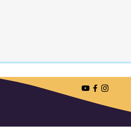
נליין וקבלו את המזוודה תוך 2 ימי
קורית.