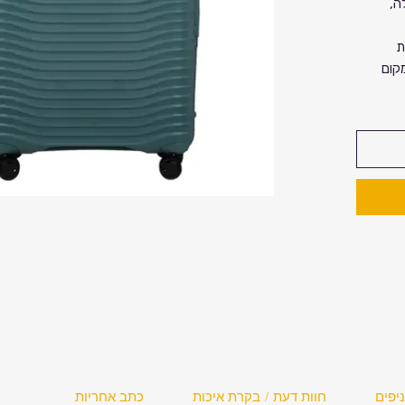
S – גדולה,
ת
קום
מציע
גלים
חבה
ע בראש
יפים
חוות דעת / בקרת איכות
כתב אחריות