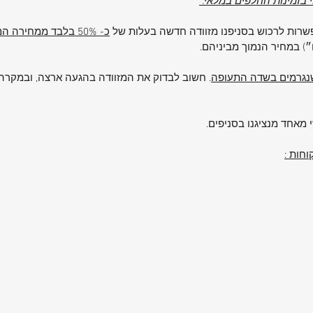
וי בזמינות החלפים במלאי.
על
אפשרות לרכוש בסניפנו מזוודה חדשה בעלות של
כ- 50% בלבד ממחירה המקורי
וק
ם״) במחיר הנמוך מביניהם.
 שנגרמים בשדה התעופה
. חשוב לבדוק את המזוודה בהגעה ארצה, ובמקרה 
וודות
מתפשרת,
 מאחד מנציגנו בסניפים.
ות למזוודה
חות :
לעמוד
חתי או
רה