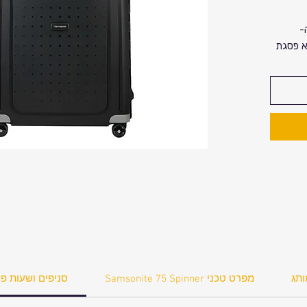
-
ודל 75 ס"מ היא פסגת
ספר
ת
ן נראות
ת אתכם
ותג
ויות
ותג
Samsonite 75 Spinner מפרט טכני
סניפים ושעות פע