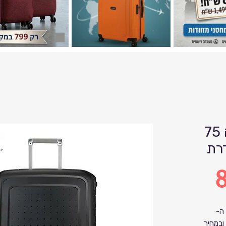
מזוודה 75 Samsonite
8
ה-
חדש ובמחיר