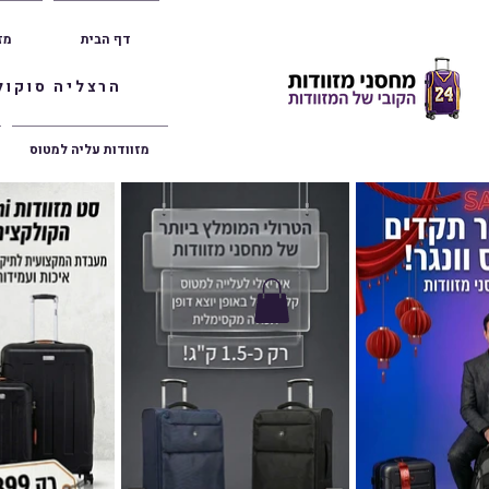
דף הבית
מז
הרצליה סוקולוב 36 | ראשון לציון הרצל 47 | פתח תק
מזוודות עליה למטוס