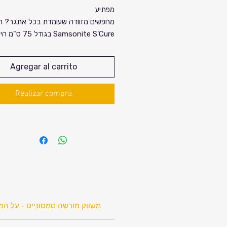
מפתיע
מחפשים מזוודה שעומדת בכל אתגר? ה
Samsonite S'Cure בג
ההנדסה של סמסונייט. יש לנו במלאי מ
מצומצם של מזוודות מתצוגה, שעומדות
Agregar al carrito
בסטנדרטים המחמירים שלנו. אלו מזוודו
שנפתחו מהקרטון לצרכי תצוגה בלבד, ה
Realizar compra
ומרגישות כחדשות לגמרי, ומחכות לצא
ליעד הבא – במחיר שלא יחזור.
אל תפספסו את ההזדמנות להצטייד במ
העל, מבלי לשלם את המחיר המלא. הכמ
מוגבלות – כל הקודם זוכה.
משווק מורשה סמסונייט - על המ