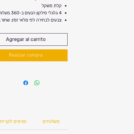
קלת משקל
4 גלגלי סילקון הנעים ב-360 מעלות
צבעים לבחירה לפי מלאי זמין: שחור. 
כחול כהה. סגול. אפור.
מידות: גובה 85 ס"מ, 
Agregar al carrito
32 ס"מ
מותג מקו
Realizar compra
מספר רשום בישראל ואחריות לשנה.
משלוחים
סניפים לקניית