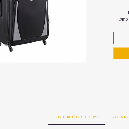
כחול.
רוחב 51 ס"מ, עומק
רי swissdigital design עם
 המזוודה
פירוט המוצר/חוות דעת