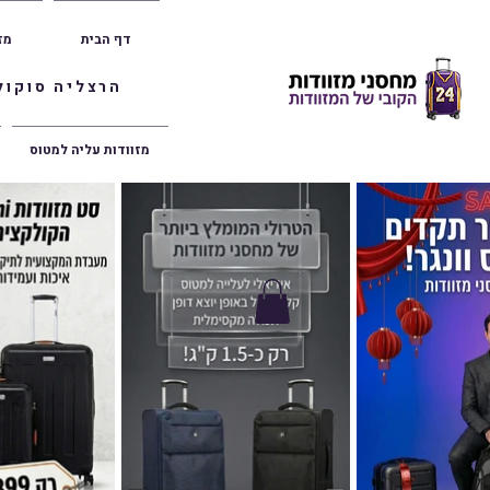
דף הבית
מז
הרצליה סוקולוב 36 | ראשון לציון הרצל 47 | פתח תק
מזוודות עליה למטוס