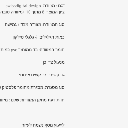
דגם : מזוודת swissdigital design
ציון המוצר: 8 מתוך 10 (מזוודה טובה )
סוג המזוודה: מזוודה מבד / גמישה
כמות הגלגלים: 4 גלגלי סילקון
חומר המזוודה: בד ממוחזר pvc כמות צפיפות הבד 1600 גרם
מנעול צד: כן
גב קשיח: גב קשיח איכותי
סוג מסגרת: מסגרת מחומר פלסטיק 10 מ״מ
חוות דעת מתקן המזוודות שלנו : מזוו
לייעוץ נוסף נשמח לעזור