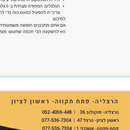
הידית הטלסקופית: מרגישה יציבה
צריך/ה להפעיל כמעט כוח כדי להו
לסיכום
ליטר שמתאימה יותר לטיולים ארוכים לד
אם אתם מתכננים חופשה משמעותית בת
טיול לתאילנד או לארצות הברית למשפ
הזו להשקעה הכי חכמה שתעשו. מומל
Gemini said
מזוודה גדולה 32 אינץ' (165
הקלה והמקורית של סוויס! לנסיעות ארוכ
רילוקיישן או אריזה משפחתית לתאילנד 
ארצות הברית – המזוודה שתעשה לכם ח
קלים (ליטרלי!).
✈️ שילוב מנצח של גודל מקסימלי ומשק
מינימלי! שימו לב לנתון המדהים: מזוודה 
קלת משקל – כ-2.8 קילו בלבד!! זוה
מחמש המזוודות הקלות ביותר בעולם בק
הרצליה- פתח תקווה- ראשון לציון
שלה.
💼 מפרט טכני עשיר לנוחות וביטחון: תמר
הרצליה- סוקולוב 36 | 052-4056-448
מושלם: מערכת של 8 גלגלי סיליקון 
ראשון לציון- הרצל 47 | 077-536-7304
לנסיעה חלקה, שקטה וללא מאמץ. גמיש
פתח-תקווה- אשכנזי 1 | 077-536-7304