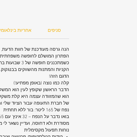
למלאי הזמין) ⚫ שחור | 🔵 כחול | 🔵 כ
| 🟣 סגול | 🟢 ירוק צבאי | 💗 ורוד | 🟠 
📏 מידות ומשקל (כ):
סניפים
אחריות בינלאומי
גובה: 86 ס"מ
רוחב: 50 ס"מ
עומק: 33 ס"מ
הנה גרסה מעודכנת של חוות הדעת, מ
משקל: כ-2.9 ק"ג בלבד!
הפתרון המושלם לחופשה משפחתית בת
💡 מידע נוסף:
כשמתכננים חופ
הקניות והמתנות מהשווקים בבנגקוק.
הדגם הזה!
צריכים גודל אחר? ניתן להשיג את הדג
קלה כמו נוצה (באופן מפתיע!)
גם בגדלים 32 אינץ' ו-29 אינץ'.
אחריות: 24 חודשי אחריות מלאה (בה
לתקנון היצרן).
של חברת התעופה עבור הציוד שלי והש
🛑 שימו לב - היזהרו מחיקויים! מוצר זה ה
נפח של 165 ליטר: בור ללא תחתית
מקורי בלבד. סוויס מבית ס.א.ר.ל יבואן ר
מסחרי רשום בעולם ובמדינת ישראל.
מסודרת ולא דחוסה, ועדיין נשאר לי מק
אל תתפשרו על איכות ונוחות בנסיעה ה
נוחות תפעול מקסימלית
שלכם. הזמינו עכשיו!