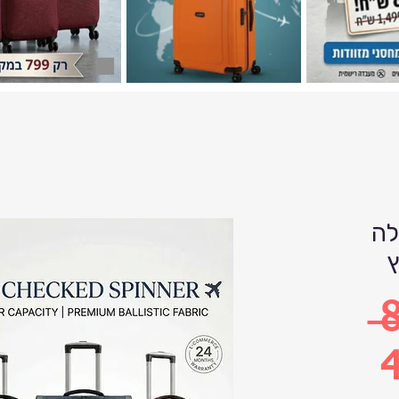
לה
 
4