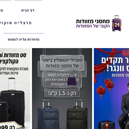
דף הבית
מז
הרצליה סוקולוב 36 | ראשון לציון הרצל 47 | פתח תק
מזוודות עליה למטוס