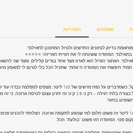
חול כהה
כתום
ת
משלוחים
חוות דעת
ותאמת בדיוק לנתונים החדשים ולטיול המתוכנן לתאילנד:
אילנד: המזוודה ששינתה לי את חוויית האריזה! ⭐⭐⭐⭐⭐
שה של 3 שבועות בתאילנד, האתגר הגדול הוא לארוז מצד אחד בגדים קלילים, ומצד שני ל
 תמיד חיפשתי את המזוודה ה"אחת" שתכיל הכל בלי לגרום לי למאמץ מיו
ם הזה
הדבר הראשון שקופץ לעין הוא המשקל. כשמדברים על נפח מרשים של 65
תאם
הוא שהמזוודה עצמה היא קלת משקל בצורה בלתי רגילה – רק כ-2.8 ק"ג! זה י
ופינג בחזור.
ינו
שמי. סמל
בואו נדבר על הנפח – 32 אינץ' עם 165 ליטר זה פשוט חלום למי שנוסע לתקופה ארוכה. הצלחתי
ום פנוי. המזוודה הזו פשוט "בולעת" הכל.
באה