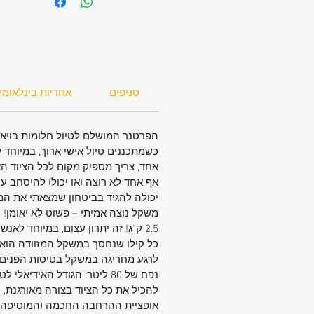
קלאסי – גדולה מספיק לכל הציוד הא
קומפקטית, קלה לתמרון ונוחה לאחסו
ומעלה.
⚖️ משקל מנצח: רק 2.0 ק
סניפים
אחריות בינלאומי
והמשקל הקל במיוחד מאפשר לכם 
המזוודה ביותר ציוד אישי מבלי להרג
כובד המזוודה עצמה.
הפרטנר המושלם לטיול חלומות בויא
תמרון מושלם: מערכת של 
כשמתכננים טיול אישי ארוך, במיוחד 
כפולים, לנסיעה חלקלקה, שקטה ול
אחד, צריך מספיק מקום לכל הציוד האי
מאמץ גם כשהמזוודה מלאה עד אפס
אף אחד לא רוצה (או יכול) להיסחב ע
גמישות באריזה: אופציית הרחבה (רו
יכולה להגיד בביטחון שמצאתי את המ
משקל נוצה אמיתי – פשוט לא יאומן! 
פתיחה) המוסיפה עוד 6 ס"
2.5 ק"ג! זה יתרון עצום, במיוחד 
לאחסון מירבי של כל הקניות והמתנות
כל קילו שנחסך במשקל המזוודה הוא ע
אחסון חכם: שני כיסים קדמיים גדולי
לרגע מחריגה במשקל בטיסות הפנים 
מהירה ונוחה לחפצים חיוניים כמו דרכו
כרטיסי טיסה ועוד.
להכיל את כל הציוד בצורה מאורגנת, 
עמידות גבוהה ללא פשרות: