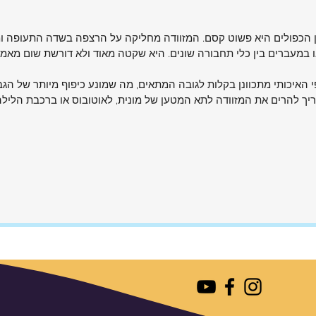
מיד
ל הציוד
8 גלגלי הסיליקון הכפולים היא פשוט קסם. המזוודה מחליקה על הרצפה בשדה התע
 כדי
במעברים בין כלי תחבורה שונים. היא שקטה מאוד ולא דורשת שום מאמץ
סות
 האיכותי מתכוונן בקלות לגובה המתאים, מה שמונע כיפוף מיותר של הגב.
יך להרים את המזוודה לתא המטען של מונית, לאוטובוס או ברכבת הלילה
זקה,
 המשקל
D19 לאמינות לאורך
כוונן,
)
 | 🔵
💗 ורוד |