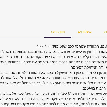
ישי, אך
ן
בהשוואה למזוודות ה"בינוני פלוס" (26 אינץ')
"ג! כל גרם נחשב,
ת
משלוחים
חוות דעת
למלא את
יש את
טנם: המזוודה שנותנת לכם שקט נפשי! ⭐⭐⭐⭐⭐
8 גלגלי סיליקון
למזרח הרחוק או ליעדים שדורשים נסיעות רבות ומעברים, האתגר הגדול ה
לא
שי, בגדים קלים למזג אוויר טרופי וגם קצת מקום למזכרות. מצד שני – ואו
 מקום.
ם משקלים כבדים בתחנות רכבת, בנמלי תעופה עמוסים או ברחובות הערים.
כסן
זוודה המדויקת למשימה!
הנתון הכי מדהים כאן הוא המשקל העצמי של המזוודה. למרות שמדובר במז
מ לעומק המזוודה
לאנשים מבוגרים. המשמעות היא שהמזוודה עצמה לא מהווה נטל, וקל מאוד לה
.
וד קילו של שקט נפשי ופחות מאמץ פיזי לאורך כל הטיול. זה מאפשר לארו
ם לגישה
הרבות בויאטנם.
ן,
נפח של 80 ליטר: הגודל האידיאלי לטיול אישי ארוך הנפח של 80 ליטר התגלה כאיד
כולל בגדים להחלפה, מוצרי טואלטיקה ואפילו כמה ספרים. היא "בולעת" א
אופציית ההרחבה החכמה (המוסיפה עוד 6 ס"מ לעומק), תמיד יש מקום לעוד כמה פריטים שקניתם ב