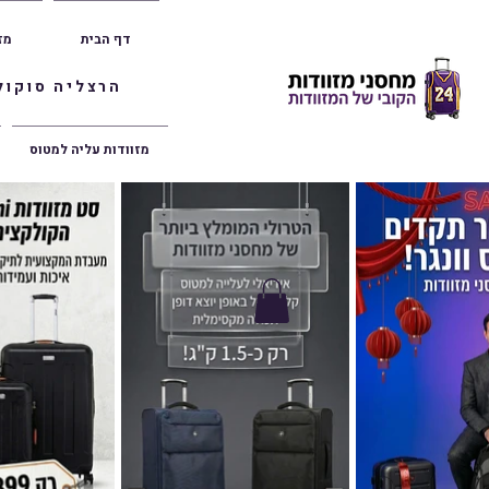
דף הבית
מז
הרצליה סוקולוב 36 | ראשון לציון הרצל 47 | פתח תק
מזוודות עליה למטוס