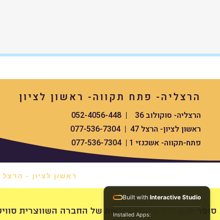
הרצליה- פתח תקווה- ראשון לציון
הרצליה- סוקולוב 36 | 052-4056-448
ראשון לציון- הרצל 47 | 077-536-7304
פתח-תקווה- אשכנזי 1 | 077-536-7304
ראשון לציון - הרצל 47 *
Built with
Interactive Studio
swissdigital סופר-תיק הינו משווק מורשה של החברה השווצרית סוויס העולמית
Installed Apps: