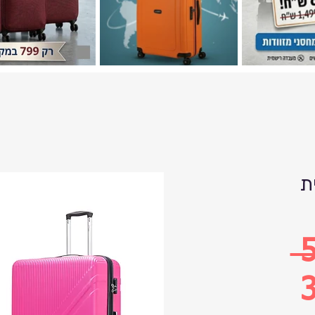
ת
 
3