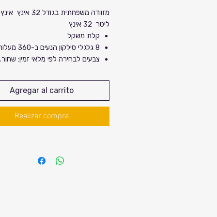
de
ליטר 32 אינץ
oferta
קלת משקל
8 גלגלי סילקון הנעים ב-360 מעלות
צבעים לבחירה לפי מלאי זמין: שחור. 
מידות: גובה 
33 ס"מ
Agregar al carrito
מותג מקו
מספר רשום בישראל ואחריות .
Realizar compra