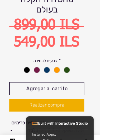
בעולם
Precio
 899,00 ILS 
Precio
549,00 ILS
de
*
צבעים לבחירה
oferta
Agregar al carrito
Realizar compra
מזוודה גדולה 29 אינץ' דגם לייט פרימיום
Built with
Interactive Studio
קלת משקל כ- 2.4 קילו בלבד!!
Installed Apps:
שימו לב – אפשר לרכוש את הדגם