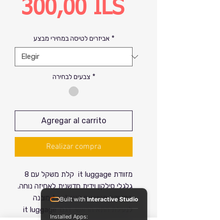
Precio
300,00 ILS
de
*
אביזרים לטיסה במחירי מבצע
oferta
*
צבעים לבחירה
Agregar al carrito
Realizar compra
מזוודת it luggage קלת משקל עם 8
גלגלי סילקון וידית חדשנית לאחיזה נוחה.
המזוודה מגיע עם מנעול tsa מובנה
Built with
Interactive Studio
לנעילת התא הראשי. דגם: it luggage
Installed Apps: